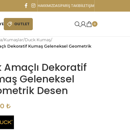
HAKKIMIZDA
SIPARIŞ TAKIBI
İLETIŞIM
YE
OUTLET
0
a
/
Kumaşlar
/
Duck Kumaş
/
çlı Dekoratif Kumaş Geleneksel Geometrik
 Amaçlı Dekoratif
aş Geleneksel
metrik Desen
90
₺