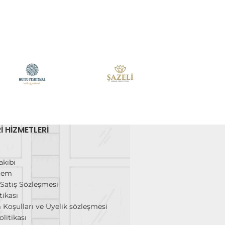
I HIZMETLERI
m
akibi
stem
 Satış Sözleşmesi
tikası
 Koşulları ve Üyelik sözleşmesi
olitikası