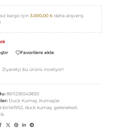
siz kargo için
3.000,00
₺
daha alışveriş
!
yok
ştır
Favorilere ekle
Ziyaretçi bu ürünü inceliyor!
du:
8611236543830
ler:
Duck Kumaş
,
Kumaşlar
:
birlik1952
,
duck kumaş
,
geleneksel
,
ik