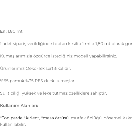
En:
1,80 mt
1 adet sipariş verildiğinde toptan kesilip 1 mt x 1,80 mt olarak g
Kumaşlarımızla özgürce istediğiniz modeli yapabilirsiniz.
Ürünlerimiz Oeko-Tex sertifikalıdır.
%65 pamuk %35 PES duck kumaşlar;
Su iticiliği yüksek ve leke tutmaz özelliklere sahiptir.
Kullanım Alanları:
*Fon perde
,
*kırlent
,
*masa örtüsü
, mutfak önlüğü, döşemelik (kol
kullanılabilir.