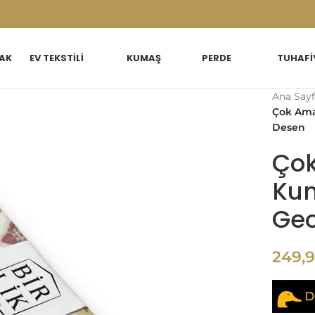
AK
EV TEKSTILI
KUMAŞ
PERDE
TUHAFI
Ana Sayf
Çok Ama
Desen
Çok
Kum
Geo
249,