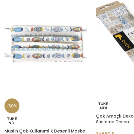
TÜKE
-30%
NDI
Çok Amaçlı Dekor
TÜKE
Süsleme Desen
NDI
Müslin Çok Kullanımlık Desenli Maske
249,90
₺