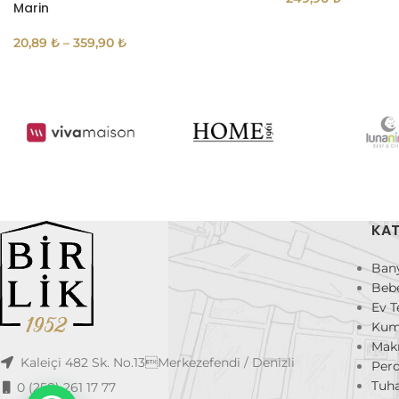
Marin
20,89
₺
–
359,90
₺
KAT
Ban
Beb
Ev T
Kum
Mak
Kaleiçi 482 Sk. No.13Merkezefendi / Denizli
Per
Tuha
0 (258) 261 17 77