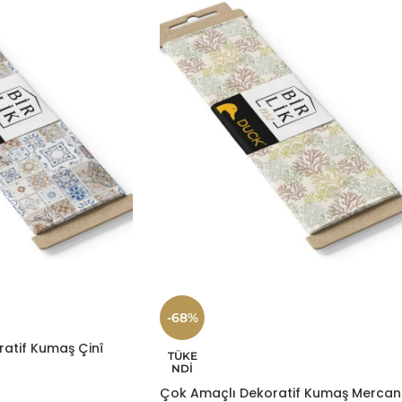
-68%
atif Kumaş Çinî
TÜKE
NDI
Çok Amaçlı Dekoratif Kumaş Mercan