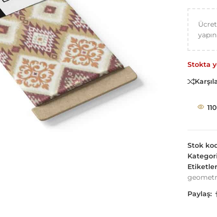
Ücret
yapın
Stokta 
Karşıla
110
Stok ko
Kategori
Etiketler
geometr
Paylaş: