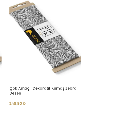
Çok Amaçlı Dekoratif Kumaş Zebra
Çok Amaçlı De
Desen
Geometrik De
249,90
₺
249,90
₺