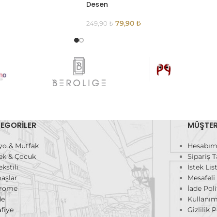
Desen
79,90
₺
249,90
₺
EGORILER
MÜŞTER
yo & Mutfak
Hesabı
ek & Çocuk
Sipariş T
ekstili
İstek Li
aşlar
Mesafeli
rome
İade Poli
de
Kullanım
fiye
Gizlilik P