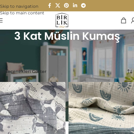
Skip to navigation
Skip to main content
3 Kat Müslin Kumaş
Ana Sayfa
/
Bebek & Çocuk
/
Bebek Müslin Kumaş
/
3 Kat Müslin Kumaş
13 sonucun tümü gösteriliyor
Seçenekleri Göster