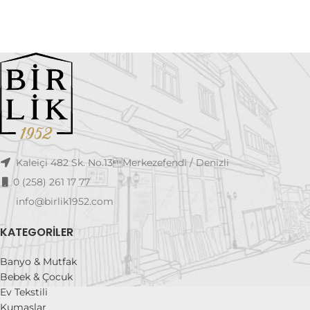
Kaleiçi 482 Sk. No.13Merkezefendi / Denizli
0 (258) 261 17 77
info@birlik1952.com
KATEGORILER
Banyo & Mutfak
Bebek & Çocuk
Ev Tekstili
Kumaşlar