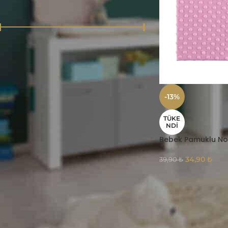
FIYATA GÖRE
Fiyat:
30 ₺
—
40 ₺
FILTRELE
ÜRÜNLER
-13%
Müslin Pamuk Keten Çizgili
TÜKE
NDI
Peştemal Italy Turkuaz
Bebek Pamuklu No
699,90
₺
999,90
₺
34,90
₺
39,90
₺
Müslin Çizgili Peştemal Italy
Mavi
349,90
₺