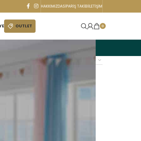
HAKKIMIZDA
SIPARIŞ TAKIBI
İLETIŞIM
YE
OUTLET
0