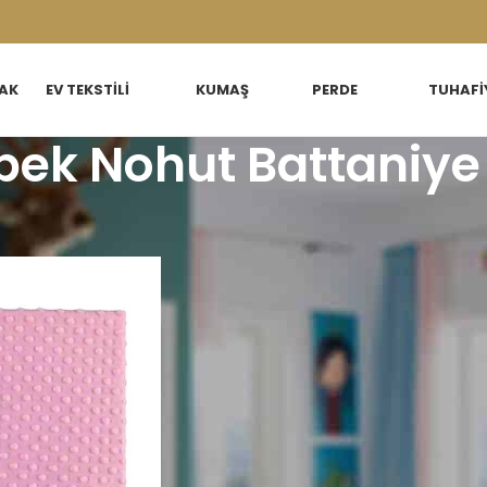
AK
EV TEKSTILI
KUMAŞ
PERDE
TUHAFI
bek Nohut Battaniye
 Çocuk
/
Bebek Nohut Battaniye