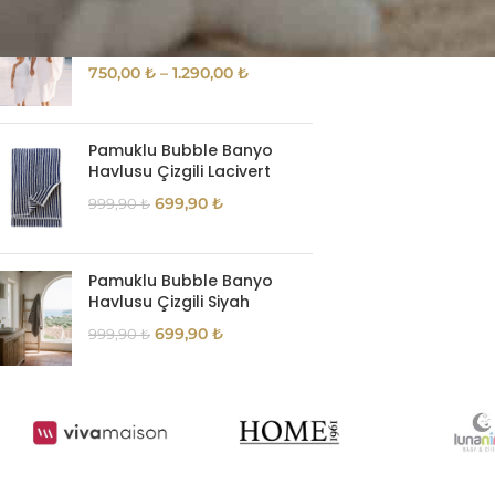
Müslin Pamuklu Hac Umre
İhramı Beyaz Kutulu
750,00
₺
–
1.290,00
₺
Pamuklu Bubble Banyo
Havlusu Çizgili Lacivert
699,90
₺
999,90
₺
Pamuklu Bubble Banyo
Havlusu Çizgili Siyah
699,90
₺
999,90
₺