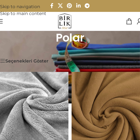
Skip to navigation
Skip to main content
Polar
Ana Sayfa
/
Kumaşlar
/
Polar
46 sonucun tümü gösteriliyor
Seçenekleri Göster