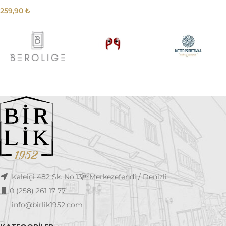
259,90
₺
Kaleiçi 482 Sk. No.13Merkezefendi / Denizli
0 (258) 261 17 77
info@birlik1952.com