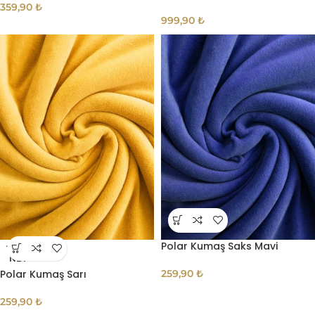
359,90
₺
999,90
₺
Polar Kumaş Saks Mavi
TÜKE
NDI
Polar Kumaş Sarı
259,90
₺
259,90
₺