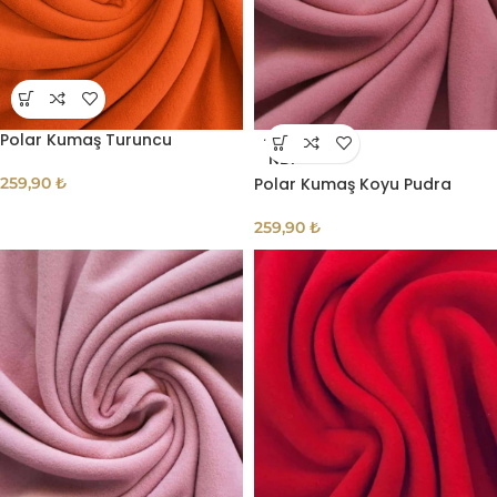
Polar Kumaş Turuncu
TÜKE
NDI
259,90
₺
Polar Kumaş Koyu Pudra
259,90
₺