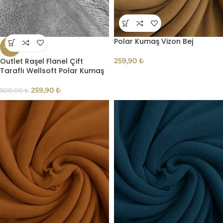
Polar Kumaş Vizon Bej
-48%
Outlet Raşel Flanel Çift
259,90
₺
Taraflı Wellsoft Polar Kumaş
259,90
₺
500,00
₺