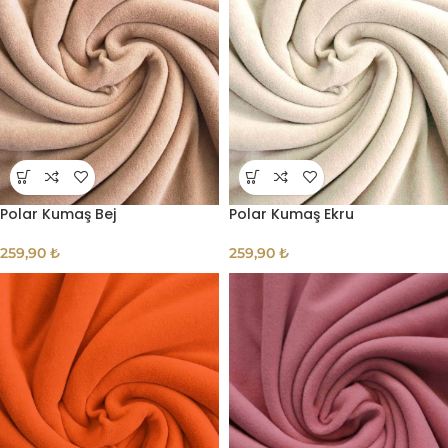
Polar Kumaş Bej
Polar Kumaş Ekru
259,90
₺
259,90
₺