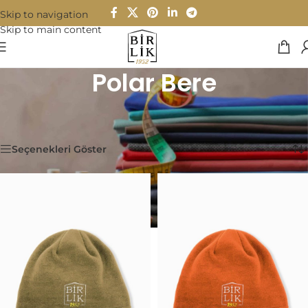
Skip to navigation
Skip to main content
Polar Bere
Ana Sayfa
/
Kumaşlar
/
Polar
/
Polar Bere
13 sonucun tümü gösteriliyor
Seçenekleri Göster