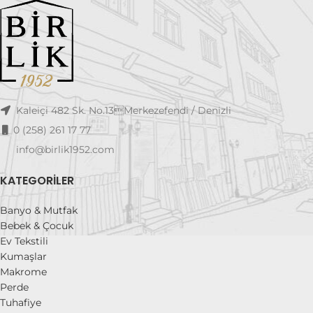
Kaleiçi 482 Sk. No.13Merkezefendi / Denizli
0 (258) 261 17 77
info@birlik1952.com
KATEGORILER
Banyo & Mutfak
Bebek & Çocuk
Ev Tekstili
Kumaşlar
Makrome
Perde
Tuhafiye