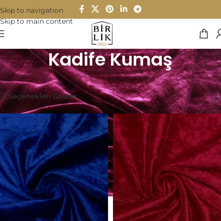
Skip to navigation
Skip to main content
Kadife Kumaş
Ana Sayfa
/
Kumaşlar
/
Kadife Kumaş
7 sonucun tümü gösteriliyor
Seçenekleri Göster