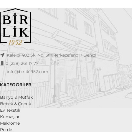
Kaleiçi 482 Sk. No.13Merkezefendi / Denizli
0 (258) 261 17 77
info@birlik1952.com
KATEGORILER
Banyo & Mutfak
Bebek & Çocuk
Ev Tekstili
Kumaşlar
Makrome
Perde