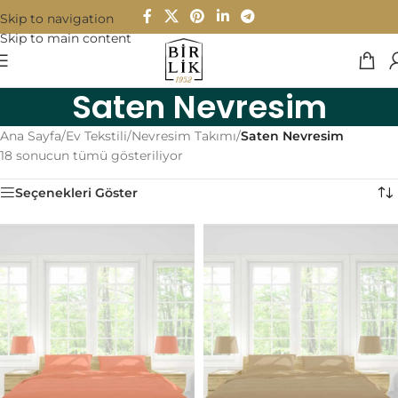
Skip to navigation
Skip to main content
Saten Nevresim
Ana Sayfa
/
Ev Tekstili
/
Nevresim Takımı
/
Saten Nevresim
18 sonucun tümü gösteriliyor
Seçenekleri Göster