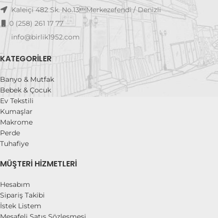
Kaleiçi 482 Sk. No.13Merkezefendi / Denizli
0 (258) 261 17 77
info@birlik1952.com
KATEGORILER
Banyo & Mutfak
Bebek & Çocuk
Ev Tekstili
Kumaşlar
Makrome
Perde
Tuhafiye
MÜŞTERI HIZMETLERI
Hesabım
Sipariş Takibi
İstek Listem
Mesafeli Satış Sözleşmesi