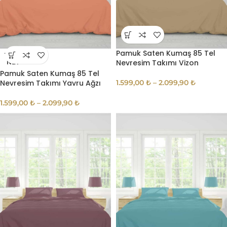
Pamuk Saten Kumaş 85 Tel
TÜKE
Nevresim Takımı Vizon
NDI
Pamuk Saten Kumaş 85 Tel
Nevresim Takımı Yavru Ağzı
1.599,00
₺
–
2.099,90
₺
1.599,00
₺
–
2.099,90
₺