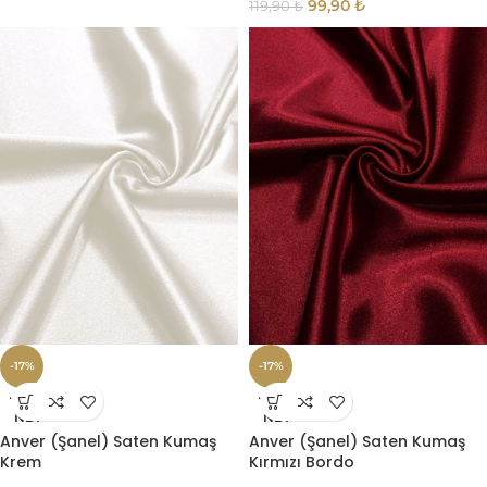
99,90
₺
119,90
₺
-17%
-17%
TÜKE
TÜKE
NDI
NDI
Anver (Şanel) Saten Kumaş
Anver (Şanel) Saten Kumaş
Krem
Kırmızı Bordo