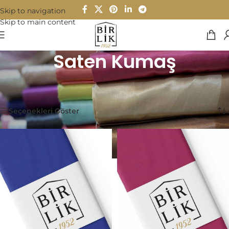
Skip to navigation
Skip to main content
Saten Kumaş
Ana Sayfa
/
Kumaşlar
/
Saten Kumaş
/
Sayfa 2
56 sonuçtan 51-56 arası gösteriliyor
Seçenekleri Göster