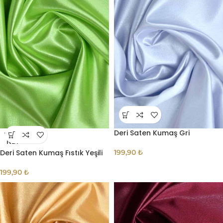
Deri Saten Kumaş Gri
TÜKE
NDI
Deri Saten Kumaş Fıstık Yeşili
199,90
₺
199,90
₺