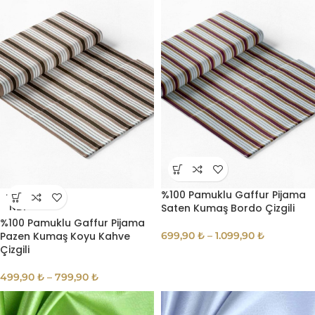
%100 Pamuklu Gaffur Pijama
TÜKE
Saten Kumaş Bordo Çizgili
NDI
%100 Pamuklu Gaffur Pijama
Pazen Kumaş Koyu Kahve
699,90
₺
–
1.099,90
₺
Çizgili
499,90
₺
–
799,90
₺