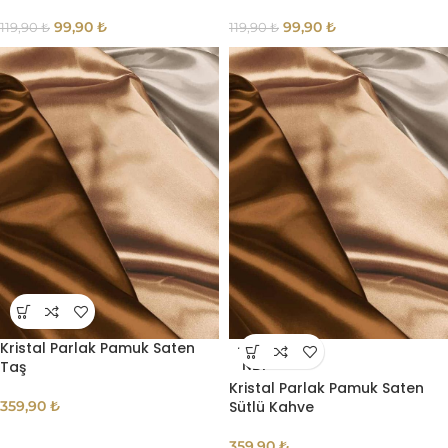
99,90
₺
99,90
₺
119,90
₺
119,90
₺
Kristal Parlak Pamuk Saten
TÜKE
Taş
NDI
Kristal Parlak Pamuk Saten
359,90
₺
Sütlü Kahve
359,90
₺