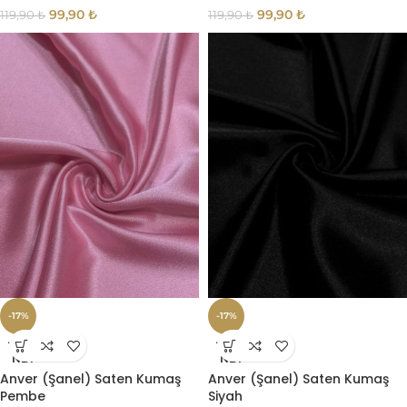
99,90
₺
99,90
₺
119,90
₺
119,90
₺
-17%
-17%
TÜKE
TÜKE
NDI
NDI
Anver (Şanel) Saten Kumaş
Anver (Şanel) Saten Kumaş
Pembe
Siyah