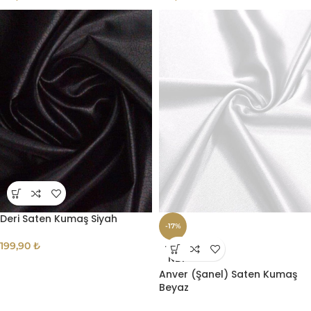
Deri Saten Kumaş Siyah
-17%
199,90
₺
TÜKE
NDI
Anver (Şanel) Saten Kumaş
Beyaz