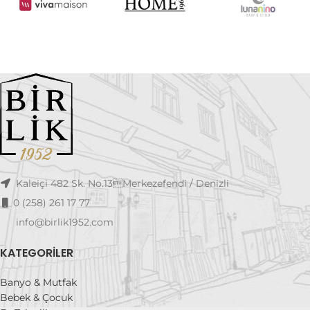
Kaleiçi 482 Sk. No.13Merkezefendi / Denizli
0 (258) 261 17 77
info@birlik1952.com
KATEGORILER
Banyo & Mutfak
Bebek & Çocuk