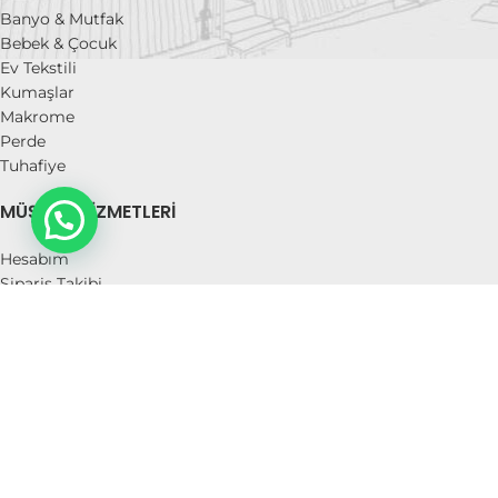
Banyo & Mutfak
Bebek & Çocuk
Ev Tekstili
Kumaşlar
Makrome
Perde
Tuhafiye
MÜŞTERI HIZMETLERI
Hesabım
Sipariş Takibi
İstek Listem
Mesafeli Satış Sözleşmesi
İade Politikası
Kullanım Koşulları ve Üyelik sözleşmesi
Gizlilik Politikası
Hakkımızda
İletişim
BİRLİK 1952
2019 | Design
Medyaikon