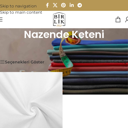
Skip to navigation
Skip to main content
Nazende Keteni
Ana Sayfa
/
Kumaşlar
/
Çeyizlik
/
Nazende Keteni
Tek bir sonuç gösteriliyor
Seçenekleri Göster