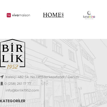
Kaleiçi 482 Sk. No.13Merkezefendi / Denizli
0 (258) 261 17 77
info@birlik1952.com
KATEGORILER