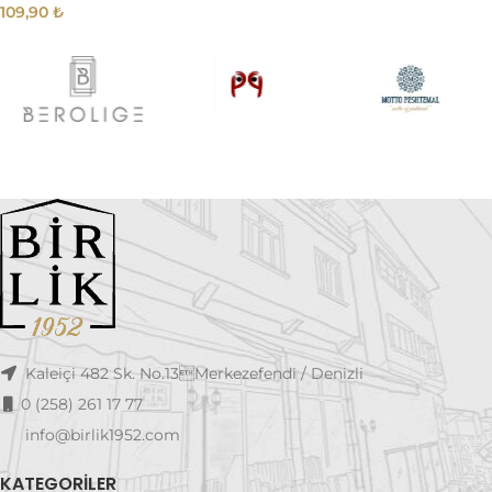
109,90
₺
Kaleiçi 482 Sk. No.13Merkezefendi / Denizli
0 (258) 261 17 77
info@birlik1952.com
KATEGORILER