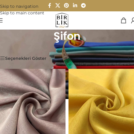
Skip to navigation
Skip to main content
Şifon
Ana Sayfa
/
Kumaşlar
/
Şifon
27 sonucun tümü gösteriliyor
Seçenekleri Göster