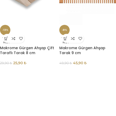
-13%
-8%
TÜKE
TÜKE
NDI
NDI
Makrome Gürgen Ahşap Çift
Makrome Gürgen Ahşap
Taraflı Tarak 8 cm
Tarak 9 cm
25,90
₺
45,90
₺
29,90
₺
49,90
₺