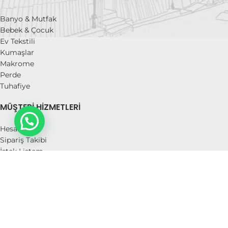
Banyo & Mutfak
Bebek & Çocuk
Ev Tekstili
Kumaşlar
Makrome
Perde
Tuhafiye
MÜŞTERI HIZMETLERI
Hesabım
Sipariş Takibi
İstek Listem
Mesafeli Satış Sözleşmesi
İade Politikası
Kullanım Koşulları ve Üyelik sözleşmesi
Gizlilik Politikası
Hakkımızda
İletişim