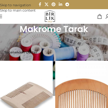
Skip to navigation
Skip to main content
Makrome Tarak
Ana Sayfa
/
Tuhafiye
/
Makrome Aksesuar
/
Makrome Tarak
2 sonucun tümü gösteriliyor
Seçenekleri Göster