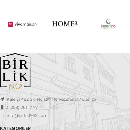
Kaleiçi 482 Sk. No.13Merkezefendi / Denizli
0 (258) 261 17 77
info@birlik1952.com
KATEGORILER