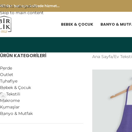
952'den beri aynı kalitede hizmet...
Skip to navigation
Skip to main content
BEBEK & ÇOCUK
BANYO & MUTF
ÜRÜN KATEGORILERI
Ana Sayfa
/
Ev Teksti
Perde
Outlet
Tuhafiye
Bebek & Çocuk
Ev Tekstili
Makrome
Kumaşlar
Banyo & Mutfak