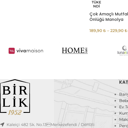
TÜKE
NDI
Çok Amaçlı Mutfa
Önlüğü Manolya
189,90
₺
–
229,90
₺
KAT
Ban
Beb
Ev T
Kum
Mak
Kaleiçi 482 Sk. No.13Merkezefendi / Denizli
Per