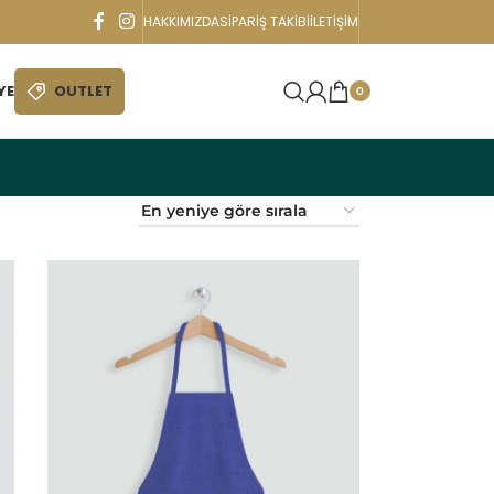
HAKKIMIZDA
SIPARIŞ TAKIBI
İLETIŞIM
YE
OUTLET
0