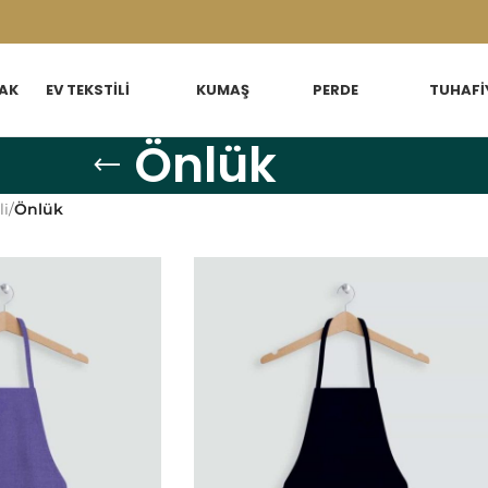
AK
EV TEKSTILI
KUMAŞ
PERDE
TUHAFI
Önlük
li
/
Önlük