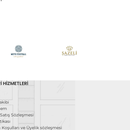
I HIZMETLERI
m
akibi
stem
 Satış Sözleşmesi
tikası
 Koşulları ve Üyelik sözleşmesi