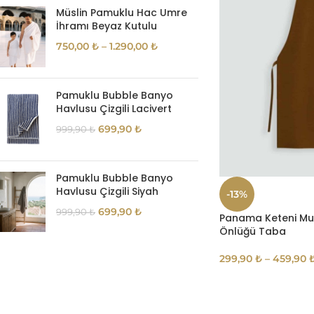
Müslin Pamuklu Hac Umre
İhramı Beyaz Kutulu
750,00
₺
–
1.290,00
₺
Pamuklu Bubble Banyo
Havlusu Çizgili Lacivert
699,90
₺
999,90
₺
Pamuklu Bubble Banyo
Havlusu Çizgili Siyah
-13%
699,90
₺
999,90
₺
Panama Keteni Mu
Önlüğü Taba
299,90
₺
–
459,90