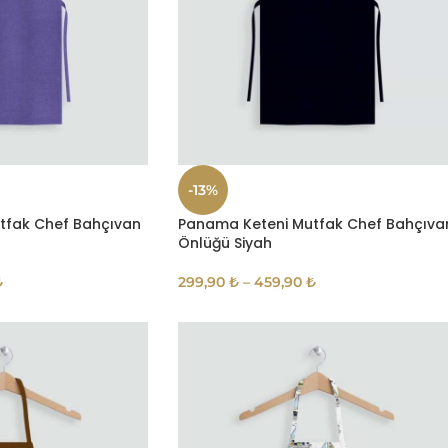
-13%
tfak Chef Bahçıvan
Panama Keteni Mutfak Chef Bahçıva
Önlüğü Siyah
₺
299,90
₺
–
459,90
₺