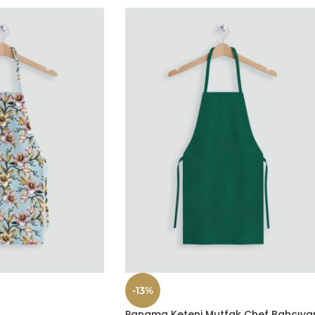
-13%
Panama Keteni Mutfak Chef Bahçıva