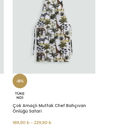
-8%
TÜKE
NDI
Çok Amaçlı Mutfak Chef Bahçıvan
Önlüğü Safari
189,90
₺
–
229,90
₺