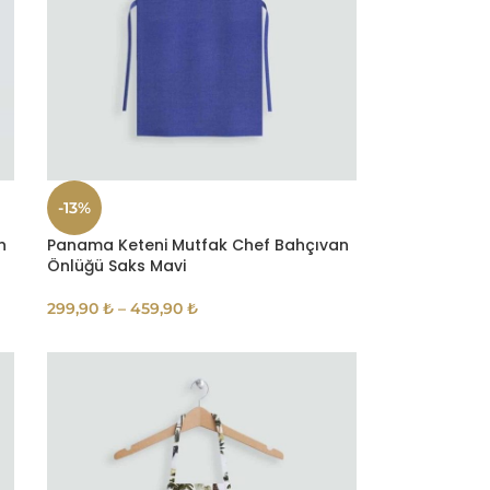
-13%
n
Panama Keteni Mutfak Chef Bahçıvan
Önlüğü Saks Mavi
299,90
₺
–
459,90
₺