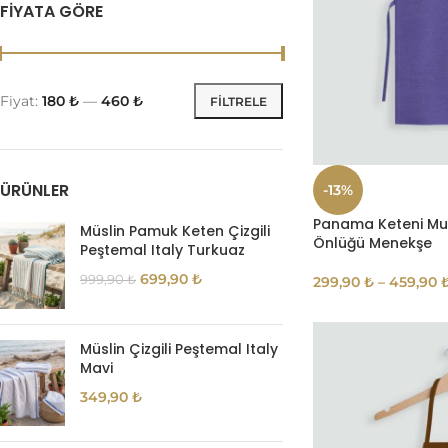
FIYATA GÖRE
Fiyat:
180 ₺
—
460 ₺
FILTRELE
ÜRÜNLER
-13%
Panama Keteni Mu
Müslin Pamuk Keten Çizgili
Önlüğü Menekşe
Peştemal Italy Turkuaz
699,90
₺
999,90
₺
299,90
₺
–
459,90
Müslin Çizgili Peştemal Italy
Mavi
349,90
₺