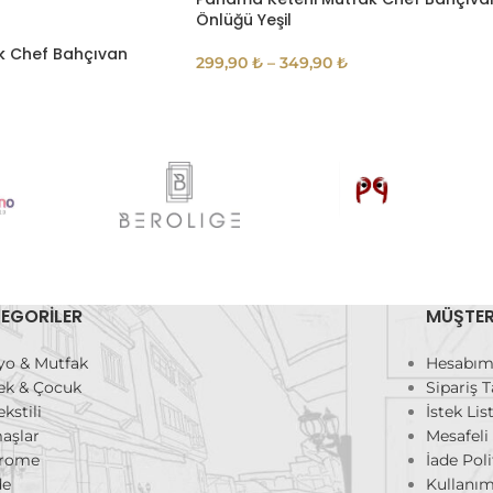
Önlüğü Yeşil
k Chef Bahçıvan
299,90
₺
–
349,90
₺
EGORILER
MÜŞTER
yo & Mutfak
Hesabı
ek & Çocuk
Sipariş T
ekstili
İstek Li
aşlar
Mesafeli
rome
İade Poli
de
Kullanım