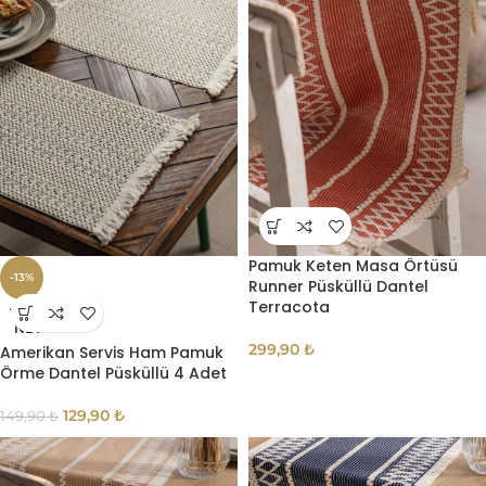
Pamuk Keten Masa Örtüsü
-13%
Runner Püsküllü Dantel
Terracota
TÜKE
NDI
299,90
₺
Amerikan Servis Ham Pamuk
Örme Dantel Püsküllü 4 Adet
129,90
₺
149,90
₺