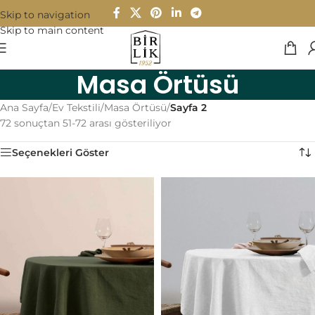
Skip to navigation
Skip to main content
Masa Örtüsü
Ana Sayfa
/
Ev Tekstili
/
Masa Örtüsü
/
Sayfa 2
72 sonuçtan 51-72 arası gösteriliyor
Seçenekleri Göster