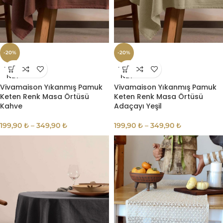
-20%
-20%
TÜKE
TÜKE
NDI
NDI
Vivamaison Yıkanmış Pamuk
Vivamaison Yıkanmış Pamuk
Keten Renk Masa Örtüsü
Keten Renk Masa Örtüsü
Kahve
Adaçayı Yeşil
199,90
₺
–
349,90
₺
199,90
₺
–
349,90
₺