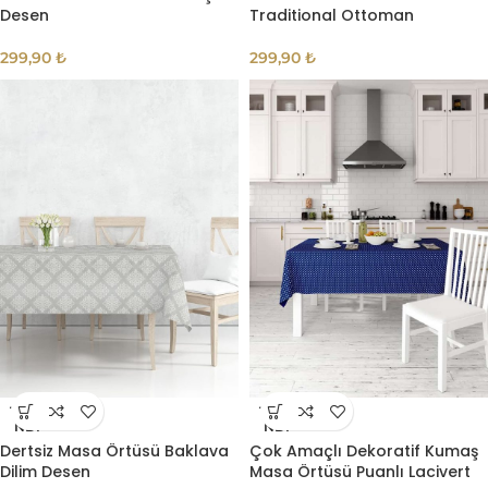
Desen
Traditional Ottoman
299,90
₺
299,90
₺
TÜKE
TÜKE
NDI
NDI
Dertsiz Masa Örtüsü Baklava
Çok Amaçlı Dekoratif Kumaş
Dilim Desen
Masa Örtüsü Puanlı Lacivert