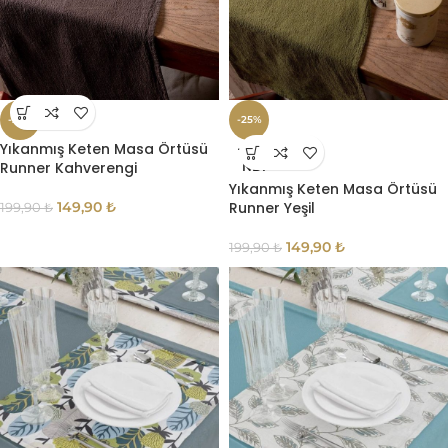
-25%
-25%
Yıkanmış Keten Masa Örtüsü
TÜKE
Runner Kahverengi
NDI
Yıkanmış Keten Masa Örtüsü
149,90
₺
Runner Yeşil
199,90
₺
149,90
₺
199,90
₺