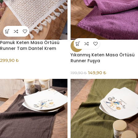
Pamuk Keten Masa Örtüsü
-25%
Runner Tam Dantel Krem
Yıkanmış Keten Masa Örtüsü
299,90
₺
Runner Fuşya
149,90
₺
199,90
₺