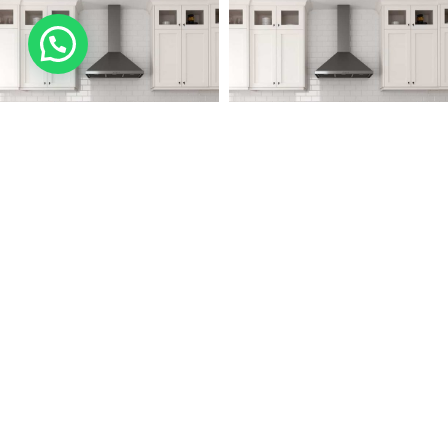
Destek
-35%
-47%
TÜKE
TÜKE
NDI
NDI
Çok Amaçlı Dekoratif Kumaş
Çok Amaçlı Dekoratif Kumaş
Masa Örtüsü Zebra Lacivert
Masa Örtüsü Zebra Siyah
109,90
₺
–
159,90
₺
89,90
₺
–
139,90
₺