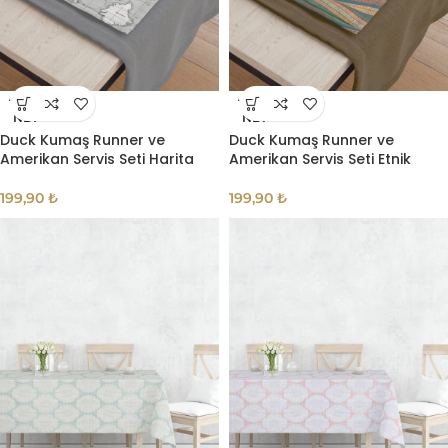
TÜKE
TÜKE
NDI
NDI
Duck Kumaş Runner ve
Duck Kumaş Runner ve
Amerikan Servis Seti Harita
Amerikan Servis Seti Etnik
199,90
₺
199,90
₺