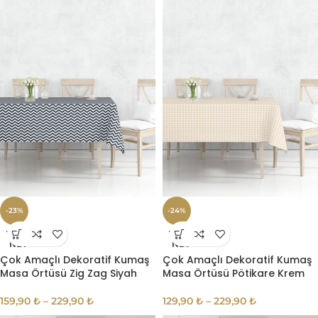
-23%
-24%
TÜKE
TÜKE
NDI
NDI
Çok Amaçlı Dekoratif Kumaş
Çok Amaçlı Dekoratif Kumaş
Masa Örtüsü Zig Zag Siyah
Masa Örtüsü Pötikare Krem
159,90
₺
–
229,90
₺
129,90
₺
–
229,90
₺