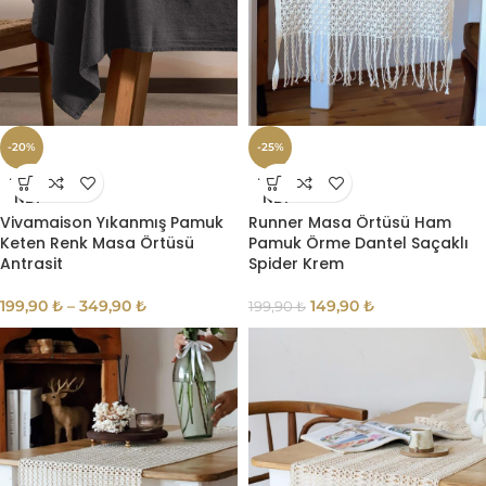
-20%
-25%
TÜKE
TÜKE
NDI
NDI
Vivamaison Yıkanmış Pamuk
Runner Masa Örtüsü Ham
Keten Renk Masa Örtüsü
Pamuk Örme Dantel Saçaklı
Antrasit
Spider Krem
199,90
₺
–
349,90
₺
149,90
₺
199,90
₺