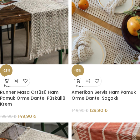
-25%
-13%
TÜKE
TÜKE
NDI
NDI
Runner Masa Örtüsü Ham
Amerikan Servis Ham Pamuk
Pamuk Örme Dantel Püsküllü
Örme Dantel Saçaklı
Krem
129,90
₺
149,90
₺
149,90
₺
199,90
₺