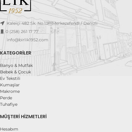
Kaleiçi 482 Sk. No.13Merkezefendi / Denizli
0 (258) 261 17 77
info@birlik1952.com
KATEGORILER
Banyo & Mutfak
Bebek & Çocuk
Ev Tekstili
Kumaşlar
Makrome
Perde
Tuhafiye
MÜŞTERI HIZMETLERI
Hesabım