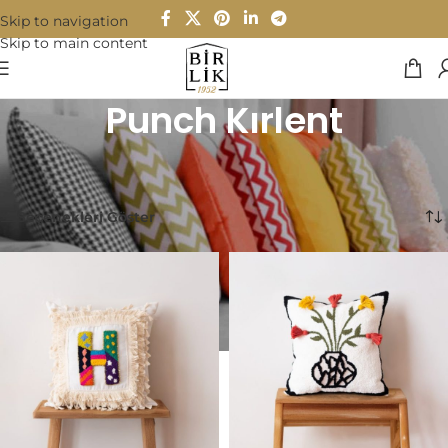
Skip to navigation
Skip to main content
Punch Kırlent
Ana Sayfa
/
Ev Tekstili
/
Kırlent
/
Punch Kırlent
18 sonucun tümü gösteriliyor
Seçenekleri Göster