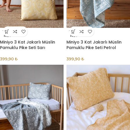
TÜKE
TÜKE
NDI
NDI
Miniyo 3 Kat Jakarlı Müslin
Miniyo 3 Kat Jakarlı Müslin
Pamuklu Pike Seti Sarı
Pamuklu Pike Seti Petrol
399,90
₺
399,90
₺