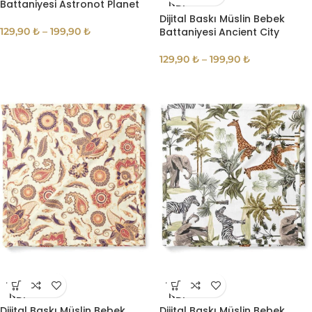
Battaniyesi Astronot Planet
NDI
Dijital Baskı Müslin Bebek
129,90
₺
–
199,90
₺
Battaniyesi Ancient City
129,90
₺
–
199,90
₺
TÜKE
TÜKE
NDI
NDI
Dijital Baskı Müslin Bebek
Dijital Baskı Müslin Bebek