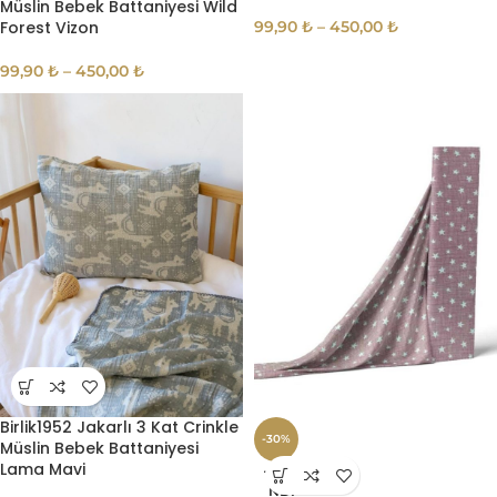
Müslin Bebek Battaniyesi Wild
Forest Vizon
99,90
₺
–
450,00
₺
99,90
₺
–
450,00
₺
Birlik1952 Jakarlı 3 Kat Crinkle
-30%
Müslin Bebek Battaniyesi
Lama Mavi
TÜKE
NDI