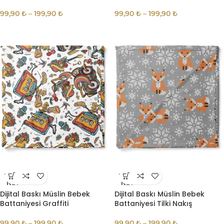
99,90
₺
–
199,90
₺
99,90
₺
–
199,90
₺
TÜKE
TÜKE
NDI
NDI
Dijital Baskı Müslin Bebek
Dijital Baskı Müslin Bebek
Battaniyesi Graffiti
Battaniyesi Tilki Nakış
99,90
₺
–
199,90
₺
99,90
₺
–
199,90
₺