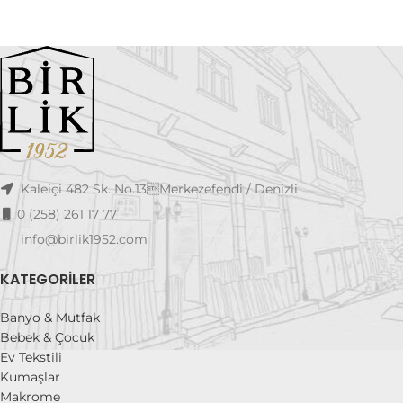
Kaleiçi 482 Sk. No.13Merkezefendi / Denizli
0 (258) 261 17 77
info@birlik1952.com
KATEGORILER
Banyo & Mutfak
Bebek & Çocuk
Ev Tekstili
Kumaşlar
Makrome