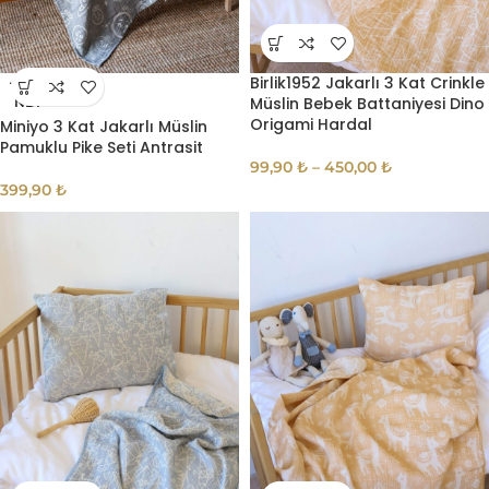
Birlik1952 Jakarlı 3 Kat Crinkle
TÜKE
Müslin Bebek Battaniyesi Dino
NDI
Origami Hardal
Miniyo 3 Kat Jakarlı Müslin
Pamuklu Pike Seti Antrasit
99,90
₺
–
450,00
₺
399,90
₺