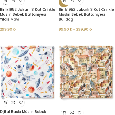
TÜKE
-17%
NDI
Birlik1952 Jakarlı 3 Kat Crinkle
Birlik1952 Jakarlı 3 Kat Crinkle
Müslin Bebek Battaniyesi
Müslin Bebek Battaniyesi
Yıldız Mavi
Bulldog
299,90
₺
99,90
₺
–
299,90
₺
Dijital Baskı Müslin Bebek
TÜKE