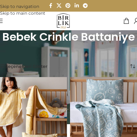
Skip to navigation
Skip to main content
Bebek Crinkle Battaniye
Ana Sayfa
/
Bebek & Çocuk
/
Bebek Crinkle Battaniye
35 sonucun tümü gösteriliyor
Seçenekleri Göster