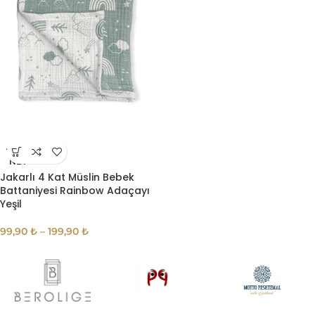
TÜKE
NDI
Jakarlı 4 Kat Müslin Bebek
Battaniyesi Rainbow Adaçayı
Yeşil
99,90
₺
–
199,90
₺