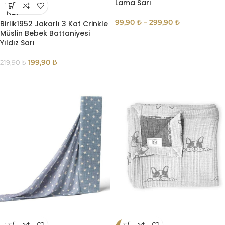
Lama Sarı
TÜKE
NDI
99,90
₺
–
299,90
₺
Birlik1952 Jakarlı 3 Kat Crinkle
Müslin Bebek Battaniyesi
Yıldız Sarı
199,90
₺
219,90
₺