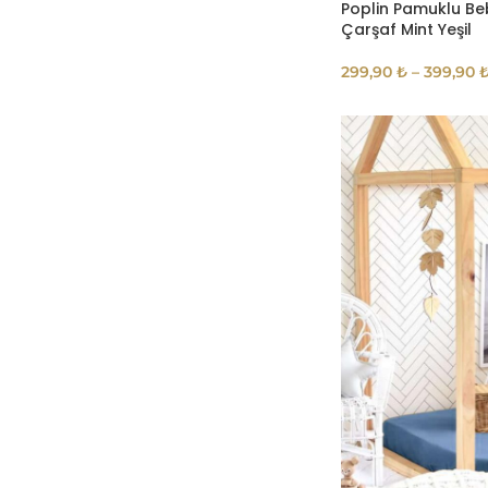
Poplin Pamuklu Be
Çarşaf Mint Yeşil
299,90
₺
–
399,90