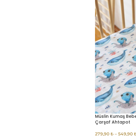
Müslin Kumaş Bebe
Çarşaf Ahtapot
279,90
₺
–
549,90