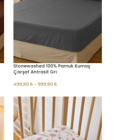
Stonewashed 100% Pamuk Kumaş
Çarşaf Antrasit Gri
499,90
₺
–
999,90
₺