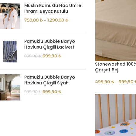
Müslin Pamuklu Hac Umre
İhramı Beyaz Kutulu
750,00
₺
–
1.290,00
₺
Pamuklu Bubble Banyo
Havlusu Çizgili Lacivert
699,90
₺
999,90
₺
Stonewashed 100
Çarşaf Bej
Pamuklu Bubble Banyo
499,90
₺
–
999,90
Havlusu Çizgili Siyah
699,90
₺
999,90
₺