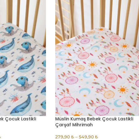
k Çocuk Lastikli
Müslin Kumaş Bebek Çocuk Lastikli
Çarşaf Mihrimah
₺
279,90
₺
–
549,90
₺