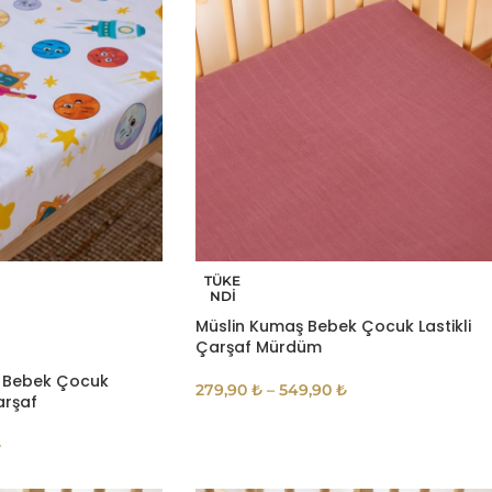
TÜKE
NDI
Müslin Kumaş Bebek Çocuk Lastikli
Çarşaf Mürdüm
r Bebek Çocuk
279,90
₺
–
549,90
₺
arşaf
₺