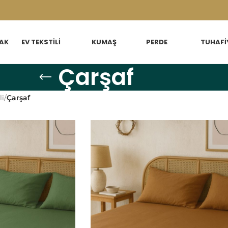
AK
EV TEKSTILI
KUMAŞ
PERDE
TUHAFI
Çarşaf
li
/
Çarşaf