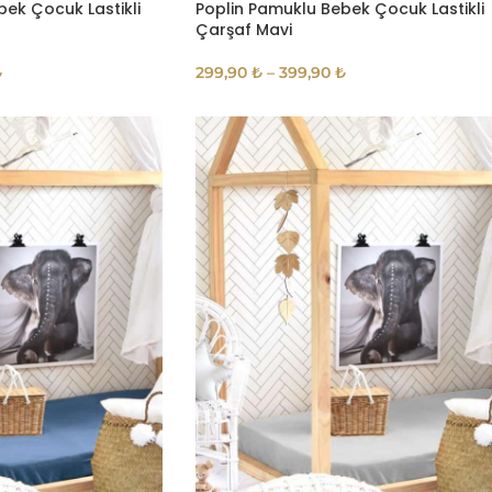
bek Çocuk Lastikli
Poplin Pamuklu Bebek Çocuk Lastikli
Çarşaf Mavi
₺
299,90
₺
–
399,90
₺