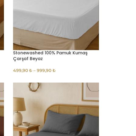
Stonewashed 100% Pamuk Kumaş
Çarşaf Beyaz
499,90
₺
–
999,90
₺