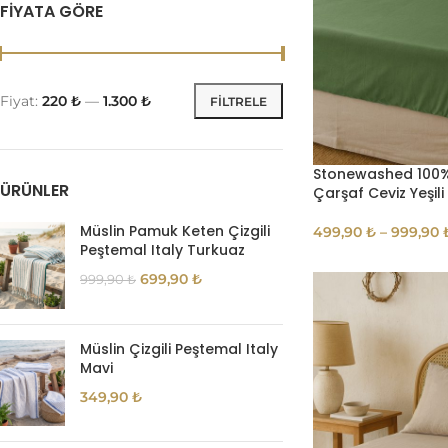
FIYATA GÖRE
Fiyat:
220 ₺
—
1.300 ₺
FILTRELE
Stonewashed 100
ÜRÜNLER
Çarşaf Ceviz Yeşili
Müslin Pamuk Keten Çizgili
499,90
₺
–
999,90
Peştemal Italy Turkuaz
699,90
₺
999,90
₺
Müslin Çizgili Peştemal Italy
Mavi
349,90
₺