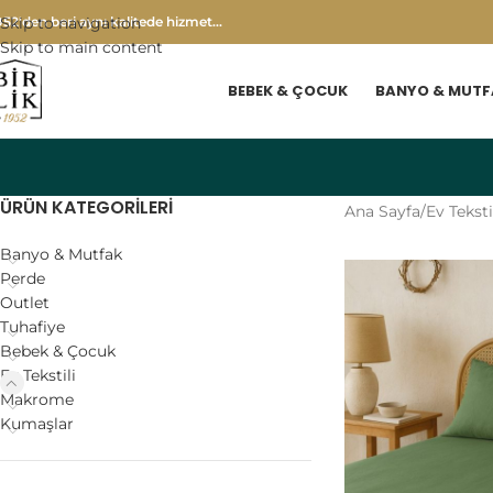
952'den beri aynı kalitede hizmet...
Skip to navigation
Skip to main content
BEBEK & ÇOCUK
BANYO & MUTF
ÜRÜN KATEGORILERI
Ana Sayfa
/
Ev Teksti
Banyo & Mutfak
Perde
Outlet
Tuhafiye
Bebek & Çocuk
Ev Tekstili
Makrome
Kumaşlar