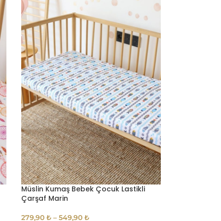
Müslin Kumaş Bebek Çocuk Lastikli
Çarşaf Marin
279,90
₺
–
549,90
₺