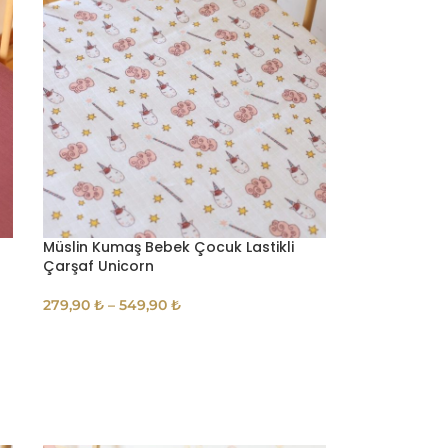
Müslin Kumaş Bebek Çocuk Lastikli
Çarşaf Unicorn
279,90
₺
–
549,90
₺