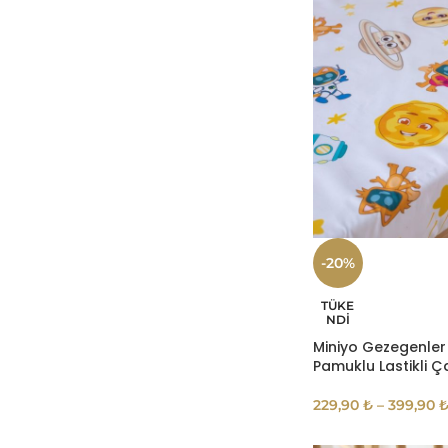
-20%
TÜKE
NDI
Miniyo Gezegenle
Pamuklu Lastikli Ç
229,90
₺
–
399,90