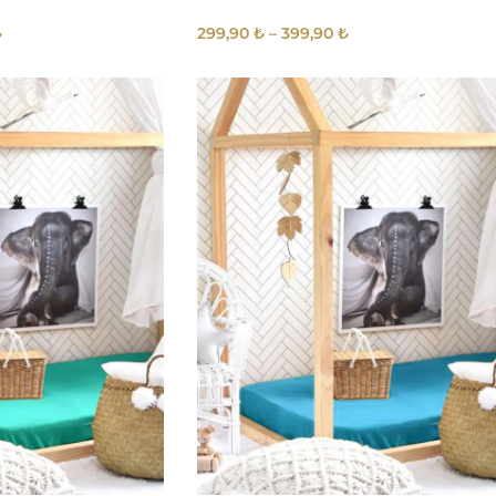
₺
299,90
₺
–
399,90
₺