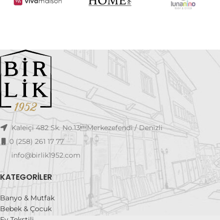
Kaleiçi 482 Sk. No.13Merkezefendi / Denizli
0 (258) 261 17 77
info@birlik1952.com
KATEGORILER
Banyo & Mutfak
Bebek & Çocuk
Ev Tekstili