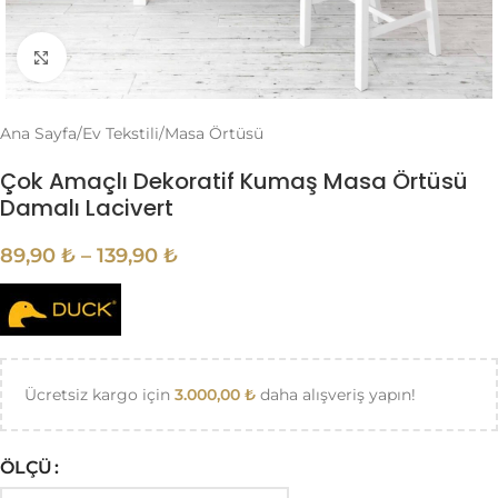
Büyütmek için tıklayın
Ana Sayfa
/
Ev Tekstili
/
Masa Örtüsü
Çok Amaçlı Dekoratif Kumaş Masa Örtüsü
Damalı Lacivert
89,90
₺
–
139,90
₺
Ücretsiz kargo için
3.000,00
₺
daha alışveriş yapın!
ÖLÇÜ