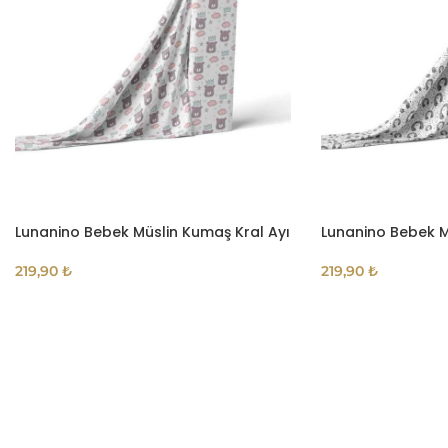
Lunanino Bebek Müslin Kumaş Kral Ayı
Lunanino Bebek M
219,90
₺
219,90
₺