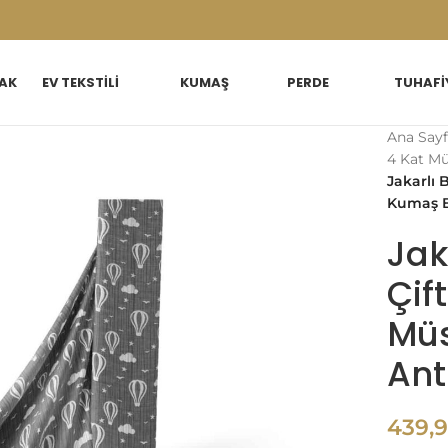
AK
EV TEKSTILI
KUMAŞ
PERDE
TUHAFI
Ana Sayf
4 Kat M
Jakarlı 
Kumaş B
Jak
Çift
Müs
Ant
439,