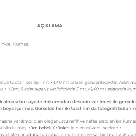
AÇIKLAMA
Krinkle) Kumaş.
iğinde toptan kesilip 1 mt x 1,40 mt olarak gönderilecektir. Adet m
tir.
(Örn; 5 adet sipariş verildiğinde 5 mt x 1,40 mt ebatında kum
ı olması bu sayede dokumadan desenin verilmesi ile gerçekleşi
rlı boya içermez. Görselde her iki tarafının da fotoğrafı bulunm
masına yardımcı olan olağanüstü hafif ve nefes alabilen bir kum
 müslin kumaş,
tüm bebek ürünleri
için en güvenli seçimdir.
böylelikle çocuğunuzun rahat, şımartılmış ve saf bir mutluluk d