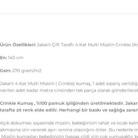
Ürün Özellikleri:
Jakarlı Çift Taraflı 4 Kat Multi Müslin Crinkle (
En:
140 cm
Gsm:
270 gram/m2
Jakarlı 4 Kat Multi Müslin ( Crinkle) kumaş, 1 adet sipariş verild
verilen adet kadar metre cinsinden tek parça olarak gönderilecek
Crinkle Kumaş , %100 pamuk ipliğinden üretilmektedir. Jakarl
tarafta zıt renk elde edilir. Herhangi bir baskı ve sağlığa zara
Açık dokuması sayesinde müslin, bebeğinizin rahat ve sıcak kal
akmasına izin vererek aşırı ısınma olasılığını önler. Bu nedenle
Müslin kumaşları bebeğinizin hassas cildi için çok yumuşaktır 