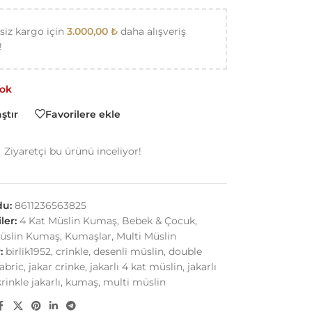
siz kargo için
3.000,00
₺
daha alışveriş
!
yok
ştır
Favorilere ekle
Ziyaretçi bu ürünü inceliyor!
du:
8611236563825
ler:
4 Kat Müslin Kumaş
,
Bebek & Çocuk
,
üslin Kumaş
,
Kumaşlar
,
Multi Müslin
:
birlik1952
,
crinkle
,
desenli müslin
,
double
fabric
,
jakar crinke
,
jakarlı 4 kat müslin
,
jakarlı
rinkle jakarlı
,
kumaş
,
multi müslin