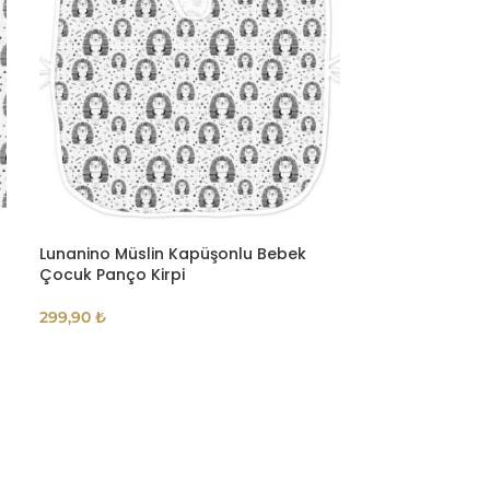
Lunanino Müslin Kapüşonlu Bebek
Lunanino Müsli
Çocuk Panço Kirpi
Kundak
299,90
₺
139,90
₺