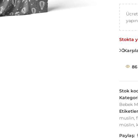
Ücret
yapın
Stokta 
Karşıla
86
Stok ko
Kategori
Bebek M
Etiketler
muslin
,
müslin
,
k
Paylaş: