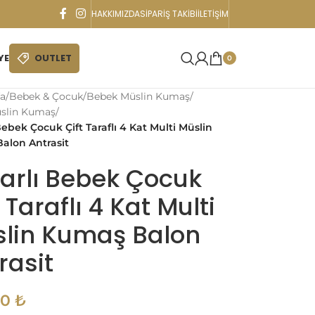
HAKKIMIZDA
SIPARIŞ TAKIBI
İLETIŞIM
YE
OUTLET
0
a
/
Bebek & Çocuk
/
Bebek Müslin Kumaş
/
üslin Kumaş
/
Bebek Çocuk Çift Taraflı 4 Kat Multi Müslin
alon Antrasit
arlı Bebek Çocuk
 Taraflı 4 Kat Multi
lin Kumaş Balon
rasit
90
₺