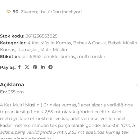
90
Ziyaretçi bu ürünü inceliyor!
Stok kodu:
8611236563825
Kategoriler:
4 Kat Müslin Kumaş
,
Bebek & Çocuk
,
Bebek Müslin
Kumaş
,
Kumaşlar
,
Multi Müslin
Etiketler:
birlik1952
,
crinkle
,
kumaş
,
multi müslin
Paylaş:
Açıklama
En:
255 cm
4 Kat Multi Müslin ( Crinkle) kumaş, 1 adet sipariş verildiğinde
toptan kesilip 1 mt x 2,55 mt olarak gönderilecektir. Adet
metreyi ifade etmektedir ve kaç adet verilirse, verilen adet
kadar metre cinsinden tek parça olarak gönderilecektir
(Örn; 5
adet sipariş verildiğinde 5 mt x 2,55 mt ebatında kumaş tek