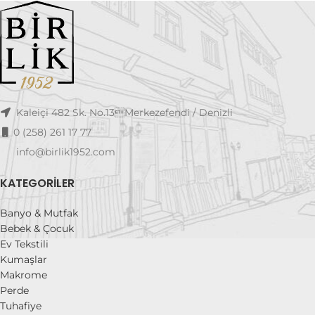
Kaleiçi 482 Sk. No.13Merkezefendi / Denizli
0 (258) 261 17 77
info@birlik1952.com
KATEGORILER
Banyo & Mutfak
Bebek & Çocuk
Ev Tekstili
Kumaşlar
Makrome
Perde
Tuhafiye