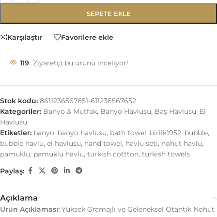
SEPETE EKLE
Karşılaştır
Favorilere ekle
119
Ziyaretçi bu ürünü inceliyor!
Stok kodu:
8611236567651-611236567652
Kategoriler:
Banyo & Mutfak
,
Banyo Havlusu
,
Baş Havlusu
,
El
Havlusu
Etiketler:
banyo
,
banyo havlusu
,
bath towel
,
birlik1952
,
bubble
,
bubble havlu
,
el havlusu
,
hand towel
,
havlu seti
,
nohut havlu
,
pamuklu
,
pamuklu havlu
,
turkish cottton
,
turkish towels
Paylaş:
Açıklama
Ürün Açıklaması:
Yüksek Gramajlı ve Geleneksel Otantik Nohut