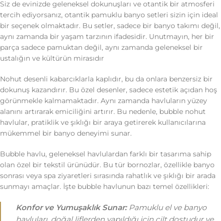
Siz de evinizde geleneksel dokunuşları ve otantik bir atmosferi
tercih ediyorsanız, otantik pamuklu banyo setleri sizin için ideal
bir seçenek olmaktadır. Bu setler, sadece bir banyo takımı değil,
aynı zamanda bir yaşam tarzının ifadesidir. Unutmayın, her bir
parça sadece pamuktan değil, aynı zamanda geleneksel bir
ustalığın ve kültürün mirasıdır
Nohut desenli kabarcıklarla kaplıdır, bu da onlara benzersiz bir
dokunuş kazandırır. Bu özel desenler, sadece estetik açıdan hoş
görünmekle kalmamaktadır. Aynı zamanda havluların yüzey
alanını artırarak emiciliğini artırır. Bu nedenle, bubble nohut
havlular, pratiklik ve şıklığı bir araya getirerek kullanıcılarına
mükemmel bir banyo deneyimi sunar.
Bubble havlu, geleneksel havlulardan farklı bir tasarıma sahip
olan özel bir tekstil ürünüdür. Bu tür bornozlar, özellikle banyo
sonrası veya spa ziyaretleri sırasında rahatlık ve şıklığı bir arada
sunmayı amaçlar. İşte bubble havlunun bazı temel özellikleri:
Konfor ve Yumuşaklık Sunar:
Pamuklu el ve banyo
havluları, doğal liflerden yapıldığı için cilt dostudur ve