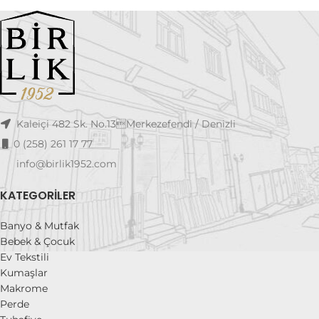
Kaleiçi 482 Sk. No.13Merkezefendi / Denizli
0 (258) 261 17 77
info@birlik1952.com
KATEGORILER
Banyo & Mutfak
Bebek & Çocuk
Ev Tekstili
Kumaşlar
Makrome
Perde