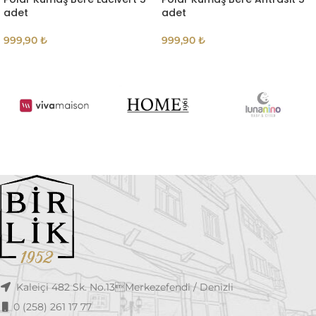
adet
adet
999,90
₺
999,90
₺
Kaleiçi 482 Sk. No.13Merkezefendi / Denizli
0 (258) 261 17 77