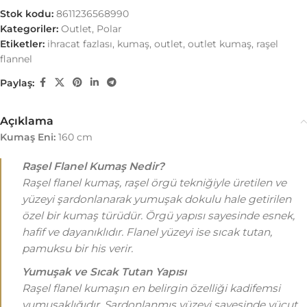
Stok kodu:
8611236568990
Kategoriler:
Outlet
,
Polar
Etiketler:
ihracat fazlası
,
kumaş
,
outlet
,
outlet kumaş
,
raşel
flannel
Paylaş:
Açıklama
Kumaş Eni:
160 cm
Raşel Flanel Kumaş Nedir?
Raşel flanel kumaş, raşel örgü tekniğiyle üretilen ve
yüzeyi şardonlanarak yumuşak dokulu hale getirilen
özel bir kumaş türüdür. Örgü yapısı sayesinde esnek,
hafif ve dayanıklıdır. Flanel yüzeyi ise sıcak tutan,
pamuksu bir his verir.
Yumuşak ve Sıcak Tutan Yapısı
Raşel flanel kumaşın en belirgin özelliği kadifemsi
yumuşaklığıdır. Şardonlanmış yüzeyi sayesinde vücut