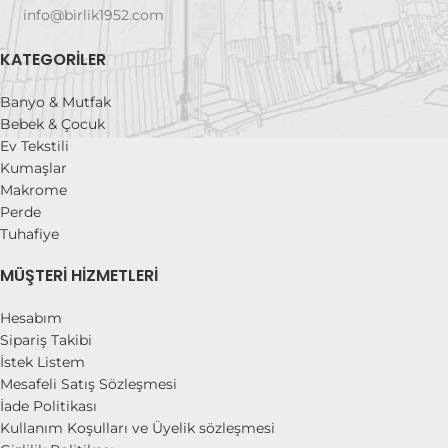
info@birlik1952.com
KATEGORILER
Banyo & Mutfak
Bebek & Çocuk
Ev Tekstili
Kumaşlar
Makrome
Perde
Tuhafiye
MÜŞTERI HIZMETLERI
Hesabım
Sipariş Takibi
İstek Listem
Mesafeli Satış Sözleşmesi
İade Politikası
Kullanım Koşulları ve Üyelik sözleşmesi