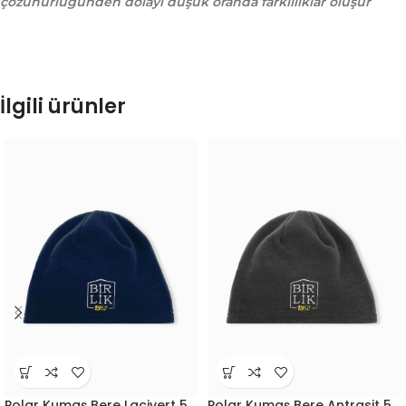
çözünürlüğünden dolayı düşük oranda farklılıklar oluşur
İlgili ürünler
Polar Kumaş Bere Lacivert 5
Polar Kumaş Bere Antrasit 5