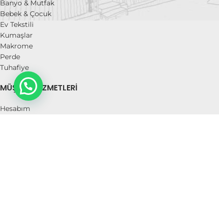
Banyo & Mutfak
Bebek & Çocuk
Ev Tekstili
Kumaşlar
Makrome
Perde
Tuhafiye
MÜŞTERI HIZMETLERI
Hesabım
Sipariş Takibi
İstek Listem
Mesafeli Satış Sözleşmesi
İade Politikası
Kullanım Koşulları ve Üyelik sözleşmesi
Gizlilik Politikası
Hakkımızda
İletişim
BİRLİK 1952
2019 | Design
Medyaikon