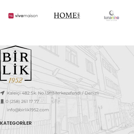
Kaleiçi 482 Sk. No.13Merkezefendi / Denizli
0 (258) 261 17 77
info@birlik1952.com
KATEGORILER