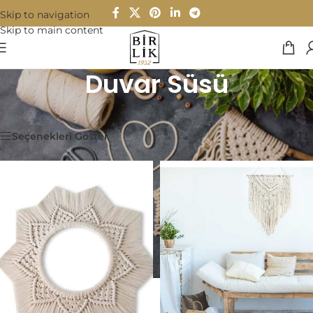
Skip to navigation
Skip to main content
Duvar Süsü
Ana Sayfa
/
Makrome
/
Duvar Süsü
2 sonucun tümü gösteriliyor
Seçenekleri Göster